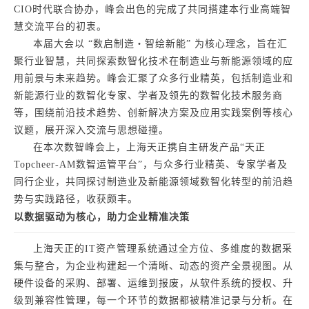
CIO时代联合协办，峰会出色的完成了共同搭建本行业高端智
慧交流平台的初衷。
本届大会以 “数启制造・智绘新能” 为核心理念，旨在汇
聚行业智慧，共同探索数智化技术在制造业与新能源领域的应
用前景与未来趋势。峰会汇聚了众多行业精英，包括制造业和
新能源行业的数智化专家、学者及领先的数智化技术服务商
等，围绕前沿技术趋势、创新解决方案及应用实践案例等核心
议题，展开深入交流与思想碰撞。
在本次数智峰会上，上海天正携自主研发产品“天正
Topcheer-AM数智运管平台”，与众多行业精英、专家学者及
同行企业，共同探讨制造业及新能源领域数智化转型的前沿趋
势与实践路径，收获颇丰。
以数据驱动为核心，助力企业精准决策
上海天正的IT资产管理系统通过全方位、多维度的数据采
集与整合，为企业构建起一个清晰、动态的资产全景视图。从
硬件设备的采购、部署、运维到报废，从软件系统的授权、升
级到兼容性管理，每一个环节的数据都被精准记录与分析。在